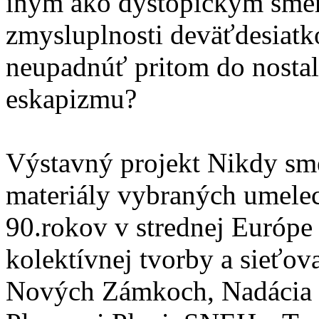
iným ako dystopickým smero
zmysluplnosti deväťdesiat
neupadnúť pritom do nosta
eskapizmu?
Výstavný projekt Nikdy sme 
materiály vybraných umeleck
90.rokov v strednej Európe
kolektívnej tvorby a sieťov
Nových Zámkoch, Nadácia 