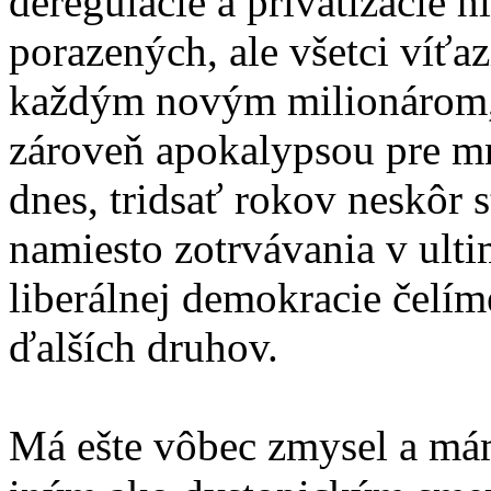
deregulácie a privatizácie h
porazených, ale všetci víť
každým novým milionárom, u
zároveň apokalypsou pre m
dnes, tridsať rokov neskôr 
namiesto zotrvávania v ult
liberálnej demokracie čelí
ďalších druhov.
Má ešte vôbec zmysel a mám