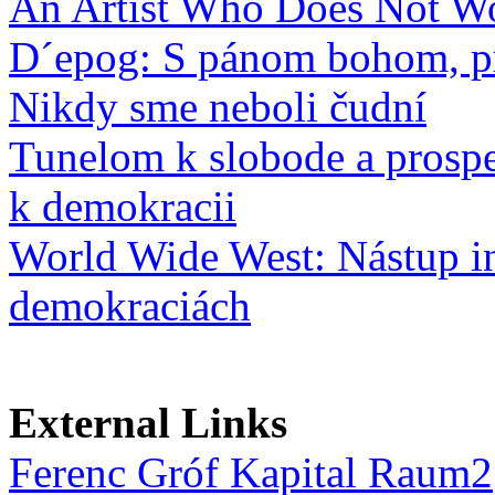
An Artist Who Does Not Wor
D´epog: S pánom bohom, pr
Nikdy sme neboli čudní
Tunelom k slobode a prospe
k demokracii
World Wide West: Nástup in
demokraciách
External Links
Ferenc Gróf Kapital Raum2