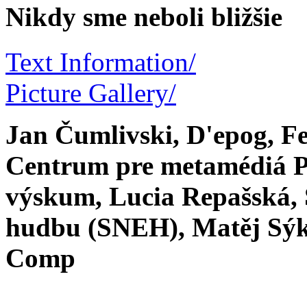
Nikdy sme neboli bližšie
Text Information/
Picture Gallery/
Jan Čumlivski, D'epog, F
Centrum pre metamédiá Pl
výskum, Lucia Repašská,
hudbu (SNEH), Matěj Sýko
Comp