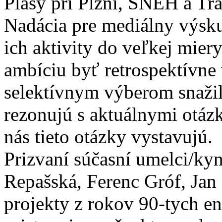
Plasy pri Plzni, SNEH a Tr
Nadácia pre mediálny výsk
ich aktivity do veľkej mie
ambíciu byť retrospektívne
selektívnym výberom snažili
rezonujú s aktuálnymi otázk
nás tieto otázky vystavujú.
Prizvaní súčasní umelci/ky
Repašská, Ferenc Gróf, Jan 
projekty z rokov 90-tych e