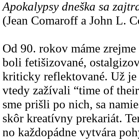
Apokalypsy dneška sa zajtr
(Jean Comaroff a John L. C
Od 90. rokov máme zrejme u
boli fetišizované, ostalgiz
kriticky reflektované. Už je 
vtedy zažívali “time of their
sme prišli po nich, sa namie
skôr kreatívny prekariát. T
no každopádne vytvára poh