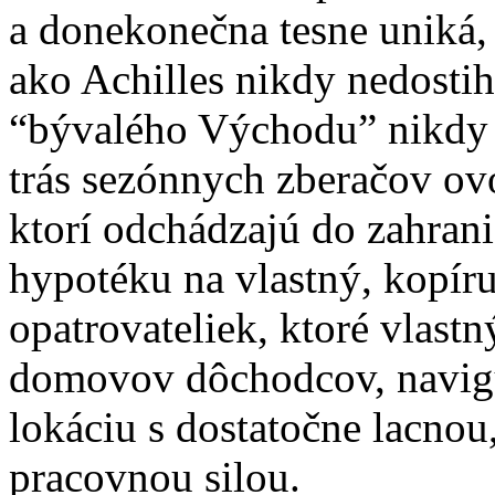
a donekonečna tesne uniká
ako Achilles nikdy nedosti
“bývalého Východu” nikdy 
trás sezónnych zberačov ovo
ktorí odchádzajú do zahrani
hypotéku na vlastný, kopír
opatrovateliek, ktoré vlast
domovov dôchodcov, navigu
lokáciu s dostatočne lacnou,
pracovnou silou.