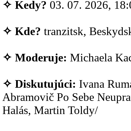
✧ Kedy?
03. 07. 2026, 18:
✧ Kde?
tranzitsk, Beskydsk
✧ Moderuje:
Michaela Kac
✧ Diskutujúci:
Ivana Ruma
Abramovič Po Sebe Neuprat
Halás, Martin Toldy/