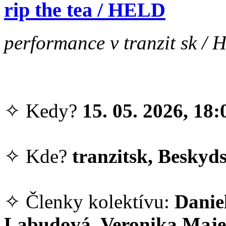
rip the tea / HELD
performance v tranzit sk / 
✧ Kedy?
15. 05. 2026, 18:
✧ Kde?
tranzitsk, Beskyds
✧ Členky kolektívu:
Danie
Labudová, Veronika Majer