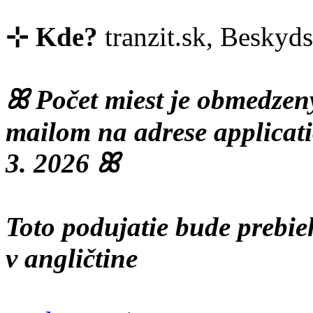
⊹ Kde?
tranzit.sk, Beskyds
ꕤ Počet miest je obmedzený
mailom na adrese applicat
3. 2026 ꕤ
Toto podujatie bude prebi
v angličtine