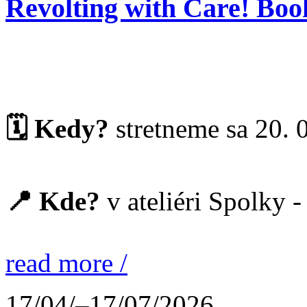
Revolting with Care! Boo
🗓️ Kedy?
stretneme sa 20. 
📍 Kde?
v ateliéri Spolky -
read more /
17/04/–17/07/2026