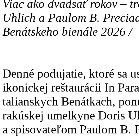
Viac ako dvadsať rokov – tr
Uhlich a Paulom B. Precia
Benátskeho bienále 2026 /
Denné podujatie, ktoré sa u
ikonickej reštaurácii In Par
talianskych Benátkach, po
rakúskej umelkyne Doris Uh
a spisovateľom Paulom B. Pr