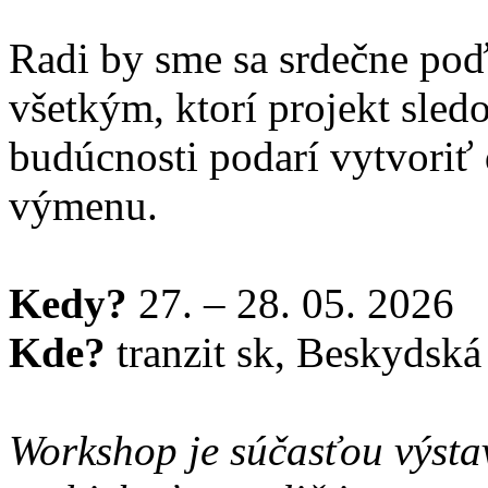
Radi by sme sa srdečne poď
všetkým, ktorí projekt sled
budúcnosti podarí vytvoriť ď
výmenu.
Kedy?
27. – 28. 05. 2026
Kde?
tranzit sk, Beskydská 
Workshop je súčasťou výst