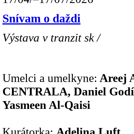
Snívam o daždi
Výstava v tranzit sk /
Umelci a umelkyne:
Areej 
CENTRALA, Daniel Godín
Yasmeen Al-Qaisi
Kurátorka:
Adelina Luft