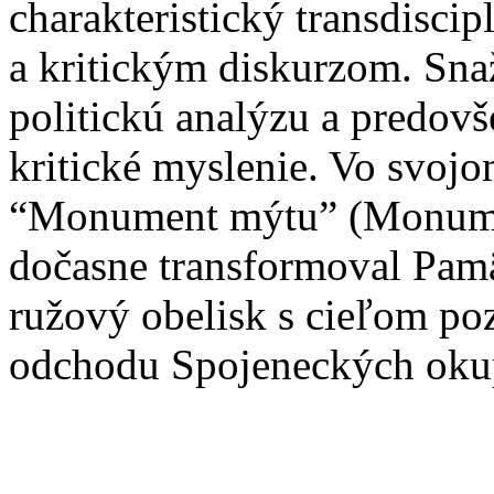
charakteristický transdisc
a kritickým diskurzom. Snaž
politickú analýzu a predov
kritické myslenie. Vo svoj
“Monument mýtu” (Monume
dočasne transformoval Pamä
ružový obelisk s cieľom po
odchodu Spojeneckých okup