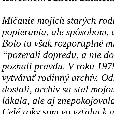
Mlčanie mojich starých rod
popierania, ale spôsobom, 
Bolo to však rozporuplné ml
“pozerali dopredu, a nie do
poznali pravdu. V roku 19
vytvárať rodinný archív. Od
dostali, archív sa stal moj
lákala, ale aj znepokojova
Celé roky som vo vzťahu k 