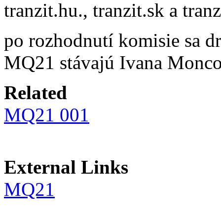
tranzit.hu., tranzit.sk a tranz
po rozhodnutí komisie sa d
MQ21 stávajú Ivana Monco
Related
MQ21 001
External Links
MQ21