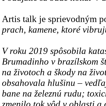
Artis talk je sprievodným 
prach, kamene, ktoré vibruj
V roku 2019 spôsobila katas
Brumadinho v brazílskom št
na životoch a škody na živo
obsahovala hlušinu – vedľaj
bane na železnú rudu; toxic
zmenilo tok vôd v oblasti a