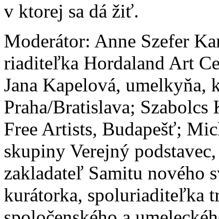
v ktorej sa dá žiť.
Moderátor: Anne Szefer Karl
riaditeľka Hordaland Art Ce
Jana Kapelová, umelkyňa, ku
Praha/Bratislava; Szabolcs 
Free Artists, Budapešť; Mi
skupiny Verejný podstavec, 
zakladateľ Samitu nového s
kurátorka, spoluriaditeľka t
spoločenského a umeleckéh