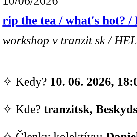
10/06/2026
rip the tea / what's hot?
workshop v tranzit sk / HEL
✧ Kedy?
10. 06. 2026, 18:
✧ Kde?
tranzitsk, Beskyds
✧ Členky kolektívu:
Danie