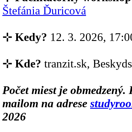
Štefánia Ďuricová
⊹ Kedy?
12. 3. 2026, 17:0
⊹ Kde?
tranzit.sk, Beskyds
Počet miest je obmedzený. 
mailom na adrese
studyro
2026