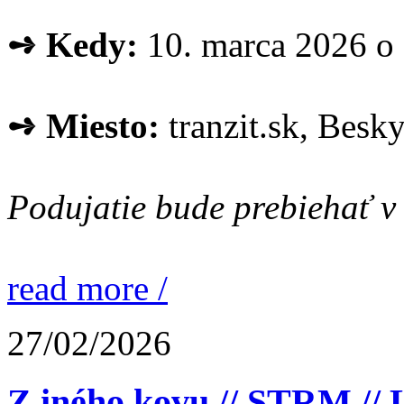
➺ Kedy:
10. marca 2026 o
➺ Miesto:
tranzit.sk, Besky
Podujatie bude prebiehať v 
read more /
27/02/2026
Z iného kovu // STRM // 