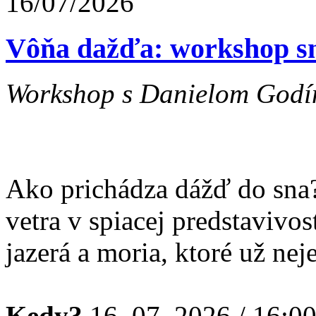
16/07/2026
Vôňa dažďa: workshop sn
Workshop s Danielom Godín
Ako prichádza dážď do sna
vetra v spiacej predstavivo
jazerá a moria, ktoré už nej
Kedy?
16. 07. 2026 / 16:0