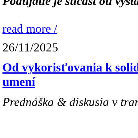
Podujatie je súčasťou výst
read more /
26/11/2025
Od vykorisťovania k soli
umení
Prednáška & diskusia v tranz