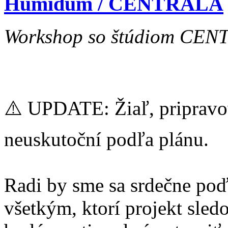
Humidum / CENTRALA
Workshop so štúdiom CENTR
⚠️ UPDATE: Žiaľ, pripravo
neuskutoční podľa plánu.
Radi by sme sa srdečne poď
všetkým, ktorí projekt sled