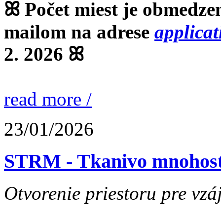
ꕤ Počet miest je obmedzen
mailom na adrese
applica
2. 2026 ꕤ
read more /
23/01/2026
STRM - Tkanivo mnohost
Otvorenie priestoru pre vzá