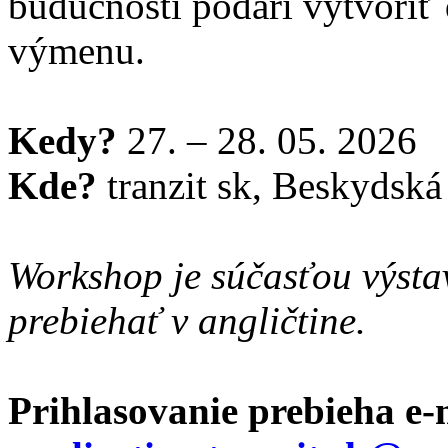
budúcnosti podarí vytvoriť ď
výmenu.
Kedy?
27. – 28. 05. 2026
Kde?
tranzit sk, Beskydská 
Workshop je súčasťou výst
prebiehať v angličtine.
Prihlasovanie prebieha e