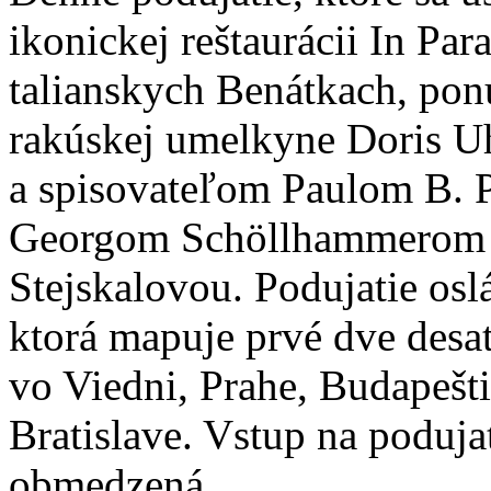
ikonickej reštaurácii In Par
talianskych Benátkach, po
rakúskej umelkyne Doris Uh
a spisovateľom Paulom B. Pr
Georgom Schöllhammerom a 
Stejskalovou. Podujatie osl
ktorá mapuje prvé dve desaťr
vo Viedni, Prahe, Budapešti,
Bratislave. Vstup na podujat
obmedzená.