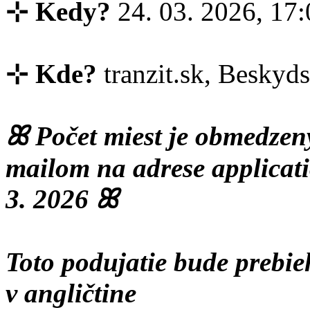
⊹ Kedy?
24. 03. 2026, 17:
⊹ Kde?
tranzit.sk, Beskyds
ꕤ Počet miest je obmedzený
mailom na adrese applicat
3. 2026 ꕤ
Toto podujatie bude prebi
v angličtine